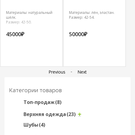
Материалы: натуральный
Материалы: лён, эластан.
М
шёлк.
Размер: 42-54.
ш
Размер: 42-50.
Р
45000
₽
50000
₽
8
-
Previous
Next
Категории товаров
Топ-продаж
(8)
Верхняя одежда
(23)
Шубы
(4)