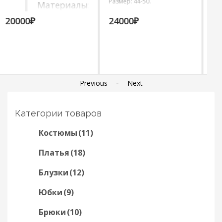
Размер: 44-50.
Размер: 44-54.
:
0%.
24000
₽
18000
₽
-
Previous
Next
Категории товаров
Костюмы
(11)
Платья
(18)
Блузки
(12)
Юбки
(9)
Брюки
(10)