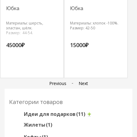
Юбка
Юбка
Ю
Материалы: шерсть,
Материалы: хлопок -100%.
Ма
эластан, шёлк.
Размер: 42-50
Ра
Размер: 44-54.
45000
₽
15000
₽
2
-
Previous
Next
Категории товаров
Идеи для подарков
(11)
Жилеты
(1)
Кофты
(1)