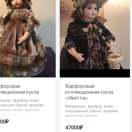
форовая
Фарфоровая
лекционная кукла
коллекционная кукла
«Иветта»
риалы: фарфор, кожа
ральная, бархат, кружево
Материалы: фарфор, кожа
ажное, мохер, реплика
натуральная, бархат, кружево
цузских кукол bru
винтажное, мохер
ер: 40см.
00
₽
Размер: 40см.
47000
₽