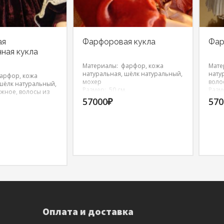
ая
Фарфоровая кукла
Фар
ная кукла
Материалы: фарфор, кожа
Мате
натуральная, шёлк натуральный,
нату
арфор, кожа
мохер
воло
шёлк натуральный,
Размер: 50 см.
Разм
жное, волосы из
57000
₽
570
 см.
Оплата и доставка