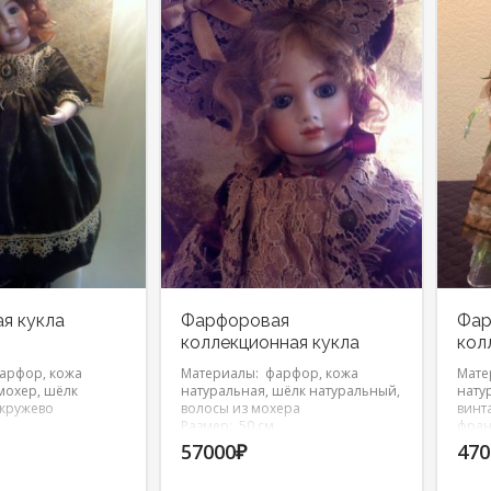
я кукла
Фарфоровая
Фар
коллекционная кукла
кол
арфор, кожа
Материалы: фарфор, кожа
Мате
мохер, шёлк
натуральная, шёлк натуральный,
нату
 кружево
волосы из мохера
винт
Размер: 50 см.
фран
.
Разм
57000
₽
470