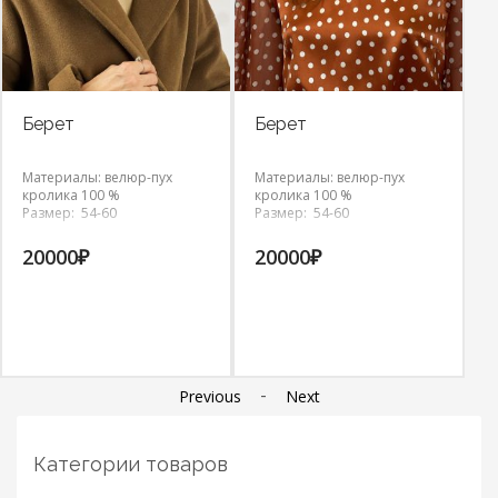
Берет
Берет
Б
Материалы: велюр-пух
Материалы: велюр-пух
М
кролика 100 %
кролика 100 %
к
Размер: 54-60
Размер: 54-60
Р
20000
₽
20000
₽
2
-
Previous
Next
Категории товаров