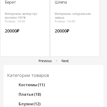
Берет
Шляпа
Б
Материалы: велюр-пух
Материалы: натуральная
М
кролика 100 %
замша
к
Размер: 54-60
Размер: 54-60
Р
20000
₽
20000
₽
1
-
Previous
Next
Категории товаров
Костюмы
(11)
Платья
(18)
Блузки
(12)